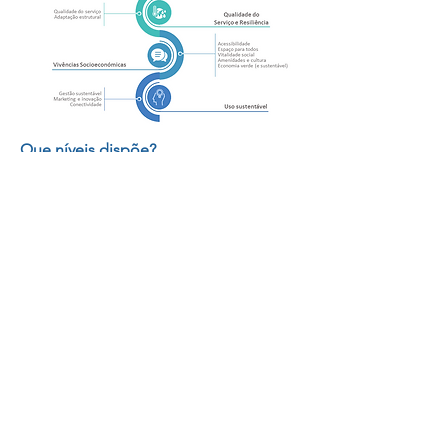
Que níveis dispõe?
O sistema classifica o desempenho de 0 a 10,
traduzido em letras G a A (até A+++), sendo que
o nível 1 ou E representa a prática atual (ou de
referência) e o nível 2 ou A corresponde, em
muitos critérios, a um desempenho cerca de 50
% superior ao nível E, sendo o nível A+ um Fator
4 (75 % superior ao nível E), o nível A++ um Fator
10 (90 % superior ao nível E). Em casos
excecionais pode ser atribuído o nível A+++,
representativo de um estado regenerativo.
Valor final
As vinte (20) áreas e quarenta (40) critérios
programáticos dispõem de uma ponderação
atribuída que permite suportar o cálculo do grau